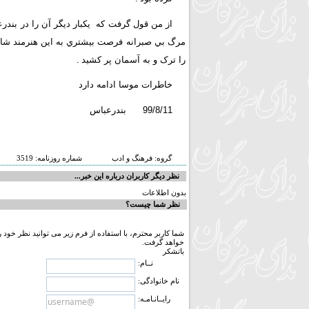
از من قول گرفت که يکبار ديگر آن را در بندرع
مرگ بي صبرانه فرصت بيشتري به اين هنرمند شايس
را ترک و به آسمان پر کشيد
.
خاطرات موسا ادامه دارد
99/8/11 بندرعباس
گروه:
فرهنگ و ادب
شماره روزنامه:
3519
نظر دیگر کاربران درباره این خبر...
بدون اطلاعات
نظر شما چیست؟
شما کاربر محترم، با استفاده از فرم زیر می توانید نظر خود 
خواهد گرفت.
باتشکر
نــام:
نام خانوادگی:
رایــانـامـه: