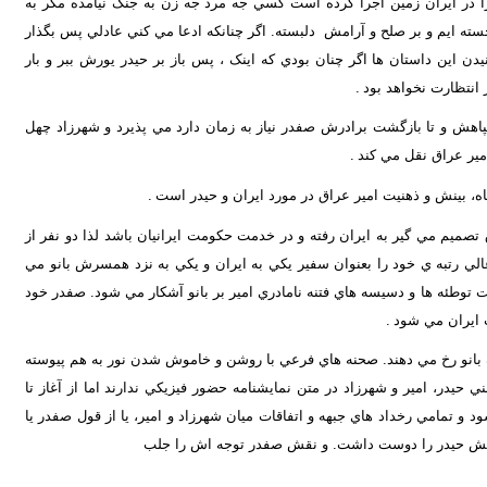
ا در ايران زمين اجرا کرده است کسي جه مرد جه زن به جنگ نيامده مگر به
 خسته ايم و بر صلح و آرامش دلبسته. اگر چنانکه ادعا مي کني عادلي پس بگذار
يدن اين داستان ها اگر چنان بودي که اينک ، پس باز بر حيدر يورش ببر و بار
 انتظارت نخواهد بود
.
اهش و تا بازگشت برادرش صفدر نياز به زمان دارد مي پذيرد و شهرزاد چهل
مير عراق نقل مي کند
.
ه، بينش و ذهنيت امير عراق در مورد ايران و حيدر است
.
صميم مي گير به ايران رفته و در خدمت حکومت ايرانيان باشد لذا دو نفر از
لي رتبه ي خود را بعنوان سفير يکي به ايران و يکي به نزد همسرش بانو مي
ت توطئه ها و دسيسه هاي فتنه نامادري امير بر بانو آشکار مي شود. صفدر خود
 ايران مي شود
.
 بانو رخ مي دهند. صحنه هاي فرعي با روشن و خاموش شدن نور به هم پيوسته
يدر، امير و شهرزاد در متن نمايشنامه حضور فيزيکي ندارند اما از آغاز تا
 تمامي رخداد هاي جبهه و اتفاقات ميان شهرزاد و امير، يا از قول صفدر يا
ايش حيدر را دوست داشت. و نقش صفدر توجه اش را جلب