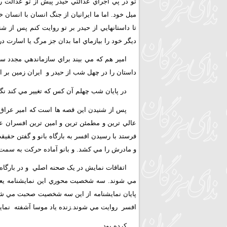
تو در پي اجراي عدالتي حيدر پيش از تو عدالت ر
ميل خود. اما ما ايرانيان از جنگ انسان با انسان
تا داستانهايي از حيدر بر تو روايت کنم پس از شن
ديگر خود را بيازماي اما بدان جز مرگ يا اسارت در
امير هم که مي بيند براي سازماندهي مجدد سپ
داستان را در چهل شب از حيدر و ايران زمين بر ا
در پايان شب چهلم آن کس که تغيير مي کند نگا
پس از شنيدن اين قصه ها است که امير عراق ت
عالي ترين و مطمئن ترين و امين ترين افسران عا
فرستد با رسيدن افسر به بارگاه بانو و گفتن حقيق
و مادرش را مي کشد. و بانو آماده حرکت به سمت
اتفاقات نمايش در يک صحنه اصلي و در بارگاه
مي شوند. سه شخصيت محوري اين نمايشنامه يعني ح
پايان نمايشنامه از اين سه شخصيت صحبت مي شود و
افسر روايت مي شوند.زنده ياد موسا آشفته نم
کرده بود
.