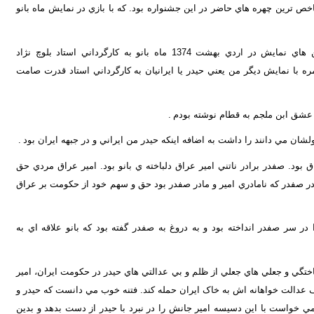
اخص ترين چهره هاي حاضر در اين جشنواره بود. که با بازي در نمايش ماه بانو
بعد از اجراي ماه بانو در جشنواره ي انجمن هاي نمايش در اردي بهشت 1374 ماه بانو به کارگرداني استاد بلوچ نژاد
با نمايش ديگر من يعني حيدر يا ايرانيان به کارگرداني استاد قدرت صامت
 عشق ابن ملجم به قطام نوشته بودم
.
لشان مي دانند را داشت به اضافه اينکه حيدر من ايراني و در جبهه ايران بود
.
بود. صفدر برادر ناتني امير عراق دلباخته ي بانو بود. امير عراق مردي حق
مادر صفدر که نامادري امير و مادر صفدر بود حق و سهم خود از حکومت بر عراق
در سر صفدر انداخته بود و به دروغ به صفدر گفته بود که بانو علاقه اي به
ساختگي و جعلي هاي جعلي از ظلم و بي عدالتي هاي حيدر در حکومت ايران، امير
اف عدالت خواهانه اش به خاک ايران حمله کند. فتنه خوب مي دانست که حيدر و
مي خواست با اين دسيسه امير جانش را در نبرد با حيدر از دست بدهد و بدين