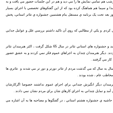
هرشب هم تمامي نمايش ها را مي ديد و هم در اين جلسات حضور مي يافت و به
صدا و سيما هم هماهنگ کرده بود که از اين گفتکوهاي تخصصي با اجراي بسيار
 روز بعد تحت يک برنامه ي مستقل بنام هشتمين جشنواره ي تئاتر استاني، پخش
دم. و يکي از مطالبي که روي آن تاکيد داشتم بررسي علل و عوامل جدايي
بعد از آنکه انجمن هاي نمايش راه اندازي شد و جشنواره هاي استاني تئاتر در سال 65 شکل گرفت ، اکثر هنرمندان تئاتر
ند. ديگر هنرمندان چندان به اجراهاي عموم فکر نمي کردند و به عشق حضور
کار مي گرفتند
.
ال به سال که مي گذشت مردم از تئاتر دورتر و دور تر مي شدند و تئاتري ها
مخاطب عام ، شده بودند
.
نرمندان ديگر انگيزش چنداني براي اجراي عموم نداشتند خصوصا اگرکارشان
آمد و تمايل چنداني به اجراي کارهاي شان براي مردم نشان نمي دادند
.
حور موضوعي بود که من در سال 75 در حاشيه ي جشنواره هشتم استاني ، در گفتگوها و مصاحبه ها به آن اشاره مي