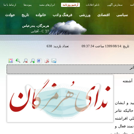
مه
سفارش آگهی
تابلو اعلانات
آرشیو روزنامه
ابزارهای مفید
پیوندها
ارتباط با ما
سیاسی
اقتصادی
ورزشی
فرهنگ و ادب
خانواده
تاریخ
حوادث
هرمزگان، بندرعباس
27 ̊ C - آفتابی
تاریخ :
1399/08/14
ساعت
09:37:34
تعداد بازدید:
638
تر
 آشفته
يد و ايشان
د را در حاليکه تئاتر
ي افراشته
مند فعال و
نر تئاتر داشت
.