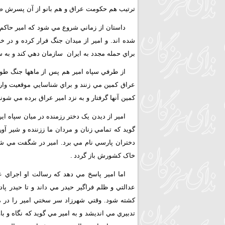
ترتيب هم حکومت عراق و هم بانو از آن پسرش 
داستان از زماني شروع مي شود که امير حاکم 
شده اند. و امير از ميدان جنگ فرار کرده و در
براي حمله مجدد به ايران سازمان دهي کند و به 
از طرفي سپاه امير هم پس از ماهها جنگ طولان
عراق کمين مي زنند و براي شناسايي موقعيت وارد
کمين آنها گرفتار و به نزد امير عراق برده مي شون
امير از ديدن يک دختر رزمنده در ميان سپاه ا
گويد که تمامي زنان و مردان ما ززننده و شير آو
دختران پارسي نام مي برد. امير در شگفت مي شود.
خاک کشورش باز گردد
.
اما امير پاسخ مي دهد که رسالت او اجراي ع
عدالتي و ظلم فراگير حيدر مي داند و تا حيدر پاد
کشته شود. وقتي شهرزاد سر سختي امير را در مي 
تدبيري مي انديشد و به امير مي گويد که نگاه و ب