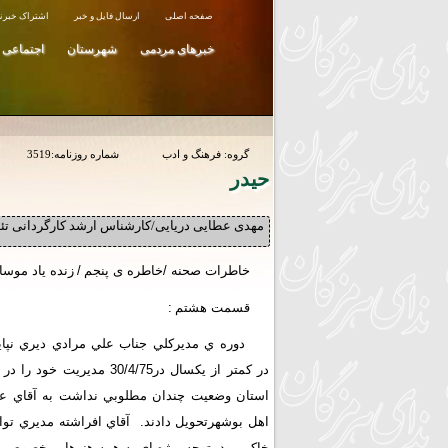
صفحه اصلی
ارسال فایل و خبر
اشتراک خبرنا
خبرهای مردمی
شهرستان
اجتماعی
گروه:
فرهنگ و ادب
شماره روزنامه:
3519
حيدر
مهدی عطایی دریایی/کارشناس ارشد کارگردانی تئا
خاطرات صحنه /خاطره ی پنجم
/
زنده یاد موسا
قسمت هشتم
:
دوره ي مديرکلي جناب علي مرادي ديري نپاي
در کمتر از يکسال در30/4/75 مديريت خو
استان وضعيت چندان مطلوبي نداشت به آقاي عل
اهل بوشهرتحويل دادند. آقاي افراشته مديري توان
خاکي بود. توجه ويژه اي به همه هنرها و بخصوص ه