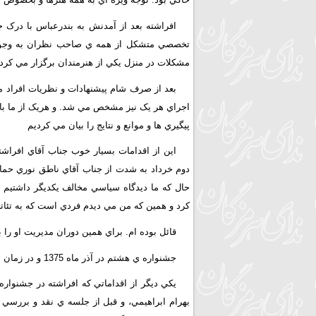
افراشته بعد از آمدنش به بندرعباس با درک جا
تخصصي متشکل از همه ي صاحب نظران به وجود آو
مشکلات در منزل يکي از هنرمندان برگزار مي کرد
بعد از صرف شام پيشنهادات و نظريات افراد م
اجراي هر يک نيز مشخص مي شد. و هريک از ما باي
پيگيري ها و موانع و نتايج را بيان مي کرديم
اين از اقدامات بسيار خوب جناب آقاي افراشته
دوم خرداد به شدت از جناب آقاي ناطق نوري حمايت
حال که ما ديدگاه سياسي مخالف يکديگر داشتيم ا
کرد و همين که من مي ديدم فردي است که به تئاتر
قائل بوده ام. براي همين دوران مديريت او را 
جشنواره ي هشتم در آذر ماه 1375 و در زمان مديريت ايشان برگزار گرديد
يکي ديگر از اقداماتي که افراشته در جشنواره
بهرام ابراهيمي، و قبل از جلسه ي نقد و بررسي 