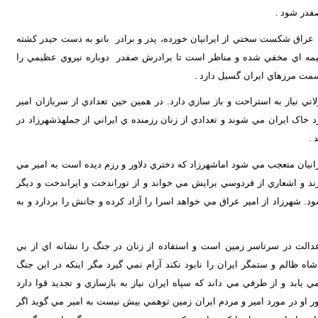
صفدر شود
.
عراق شکست سختي از ايرانيان خورده، پدر و برادر بانو به دست حيدر کشته
 خيمه اي مخفي شده و مناظر است تا برادرش صفدر دوباره نيروي عظيمي را
سمت مرزهاي ايران گسيل دارد
.
ي نياز به استراحت و باز سازي دارد. در همين حين تعدادي از سربازان امير
 خاک ايران مي شوند و تعدادي از زنان رزمنده ي ايراني از جملهذشهرزاد در
د
.
يرانيان متعجب مي شود اماشهرزاد که دختري دلاور و رزم ديده است به امير مي
رند و اشعاري از فردوسي برايش مي خواند و از توراندخت و ايراندخت و ديگر
 شهرزاد از امير عراق مي خواهد اسرا را آزاد کرده و جانش را بردارد و به
دالت در سرتاسر زمين است و استفاده از زنان در جنگ را نشانه اي از بي
شاه ظالم و ستمگر ايران را نابود نکند آرام نمي گيرد مگر اينکه در اين جنگ
يابد و از طرفي مي داند که سپاه ايران نياز به بازسازي و تجديد قوا دارد
اور او در مورد امير و مردم ايران زمين توهمي بيش نيست به امير مي گويد اگر