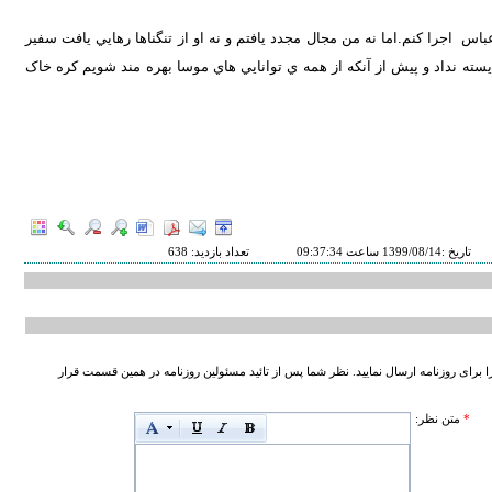
باس اجرا کنم.اما نه من مجال مجدد يافتم و نه او از تنگناها رهايي يافت سفير
ته نداد و پيش از آنکه از همه ي توانايي هاي موسا بهره مند شويم کره خاک
تاریخ :
1399/08/14
ساعت
09:37:34
تعداد بازدید:
638
را برای روزنامه ارسال نمایید. نظر شما پس از تائید مسئولین روزنامه در همین قسمت قرار
*
متن نظر: