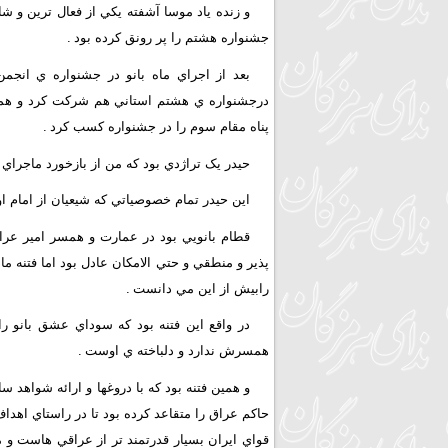
و زنده ياد موسا آشفته يکي از فعال ترين و ش
جشنواره هشتم را پر رونق کرده بود
.
درجشنواره ي هشتم استاني هم شرکت کرد و همره 
پناه مقام سوم را در جشنواره کسب کرد
.
حيدر يک تراژدي بود که من از بازخورد ماجراي
اين حيدر تمام خصوصياتي که شيعيان از امام او
قطام بانويي بود در عمارت و همسر امير عراق 
پذير و منطقي و حتي الامکان عادل بود اما فتنه 
رابيش از اين مي دانست
.
در واقع اين فتنه بود که سوداي عشق بانو را 
همسرش ندارد و دلباخته ي اوست
.
و همين فتنه بود که با دروغها و ارائه شواهد 
حاکم عراق را متقاعد کرده بود تا در راستاي اهد
قواي ايران بسيار قدرتمند تر از عراقي هاست و 