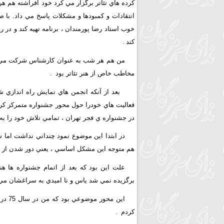
کرده هاي تئاتر برگزار مي کرد خود افراشته هم 
انتقادات و کمبودها و مشکلات پاسخ مي داد. با 
خوب استاد رضا پورمندان ، برنامه تهيه کند و در
کند
.
من هم هر شب به عنوان کارشناس شرکت مي کر
مخاطب خاص از هنر تئاتر بود
.
فعاليت هاي خودرا حول محور جشنواره متمرکز کرد
در جشنواره ي فجر تهران ، تمامي تلاش خود را به 
در ابتدا اين موضوع نمود چنداني نداشت اما س
هم متوجه اين مشکل اساسي ، يعني دور شدن از 
علت اين بود که بعد از اتمام جشنواره ها ه
برگزيده نمي شد ياس و نا اميدي به سراغشان مي 
اين م
کردم
.