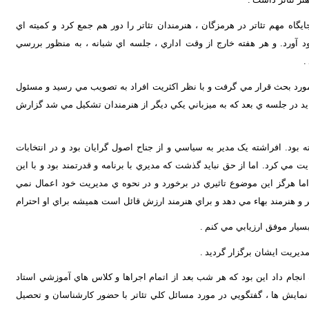
يگاه مهم تئاتر در هرمزگان ، هنرمندان تئاتر را دور هم جمع کرد و کميته اي
رد. و هر هفته خارج از وقت اداري ، جلسه اي شبانه ، به منظور بررسي
.
ورد بحث قرار مي گرفت و با نظر اکثريت افراد به تصويب مي رسيد و مسئول
د در جلسه ي بعد که به ميزباني يکي ديگر از هنرمندان تشکيل مي شد گزارش
 بود. افراشته يک مدير به سياسي و از جناح اصول گرايان بود و در انتخابات
 مي کرد. اما از حق نبايد گذشت که مديري با برنامه و قدرتمند بود و با اين
ما هرگز اين موضوع تاثيري در برخورد و در نحوه ي مديريت خود اعمال نمي
 و هنرمند بهاء مي دهد و براي هنرمند ارزش قائل است هميشه براي او احترام
بسيار موفق ارزيابي مي کنم
.
.
 انجام داد اين بود که هر شب بعد از اتمام اجراها و کلاس هاي آموزشي استاد
نمايش ها ، گفتگويي در مورد مسائل کلي تئاتر با حضور کارشناسان و تحصيل