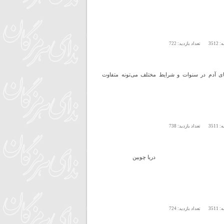
ه:
3512
تعداد بازدید:
722
های آدم در سنوات و شرایط مختلف می‌تونه متفاوت
ه:
3511
تعداد بازدید:
738
دریا چوبین
ه:
3511
تعداد بازدید:
724