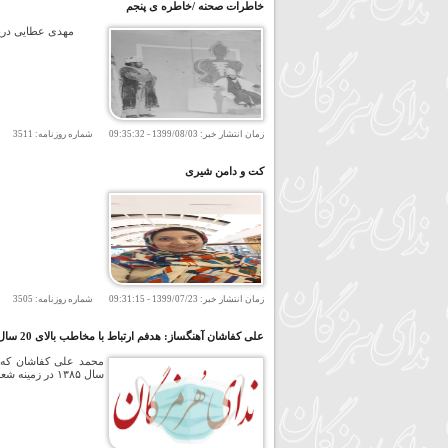
خاطرات صحنه /خاطره ی پنجم
مهدی عطایی دریا
زمان انتشار خبر:
1399/08/03
-
09:35:32
شماره روزنامه:
3511
تعد
کت و دامن شیری
زمان انتشار خبر:
1399/07/23
-
09:31:15
شماره روزنامه:
3505
تعد
علی کفاشان آهنگساز: هدفم ارتباط با مخاطب بالای 20 سال سن است
محمد علی کفاشان که ب
سال ۱۳۸۵ در زمینه شعر و آهنگسازی و تنظیم آغاز کرده است.