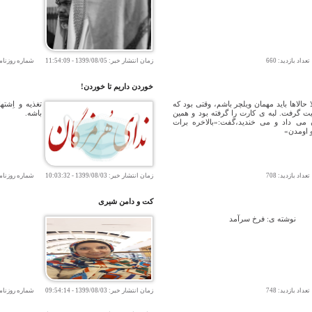
اد بازدید:
660
زمان انتشار خبر:
1399/08/05
-
11:54:09
شماره روزنام
خوردن داریم تا خوردن!
ا حالاها باید مهمان ویلچر باشم، وقتی بود که
تغذیه و اِشت
یت گرفت. لبه ی کارت را گرفته بود و همین
باشه.
 می داد و می خندید،گفت:«بالاخره برات
و اومدن»
اد بازدید:
708
زمان انتشار خبر:
1399/08/03
-
10:03:32
شماره روزنام
کت و دامن شیری
نوشته ی: فرخ سرآمد
اد بازدید:
748
زمان انتشار خبر:
1399/08/03
-
09:54:14
شماره روزنام