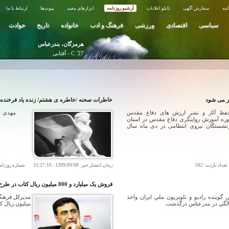
مه
سفارش آگهی
تابلو اعلانات
آرشیو روزنامه
ابزارهای مفید
پیوندها
ارتباط با ما
سیاسی
اقتصادی
ورزشی
فرهنگ و ادب
خانواده
تاریخ
حوادث
هرمزگان، بندرعباس
27 ̊ C - آفتابی
ر می شود
خاطرات صحنه /خاطره ی هشتم/ زنده ياد فرخنده
حفظ آثار و نشر ارزش های دفاع مقدس
مهدی عط
وره آموزش روایتگری دفاع مقدس در استان
زنشستگان نیروی انتظامی در دی ماه سال
اد بازدید:
562
زمان انتشار خبر:
1399/09/08
-
15:27:16
شماره روزنام
فروش یک میلیارد و 800 میلیون ریال کتاب در طرح پاییزه کتاب هرمزگان
ن گوينده راديو و تلويزيون ملي ايران واحد
میلیون ریال ک