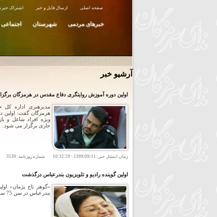
صفحه اصلی
ارسال فایل و خبر
اشتراک خبرنا
خبرهای مردمی
شهرستان
اجتماعی
آرشیو خبر
اولین دوره آموزش روایتگری دفاع مقدس در هرمزگان برگزا
مدیرهنری اداره کل 
هرمزگان گفت: اولین د
ویژه افراد شاغل و با
جاری برگزار می شود.
زمان انتشار خبر:
1399/09/11
-
10:32:29
شماره روزنامه:
3539
تعد
اولين گوينده راديو و تلويزيون بندرعباس درگذشت
«گوهر تاج پژمان» اولي
بندرعباس در سن 75 سالگي در بندرعباس درگذشت.