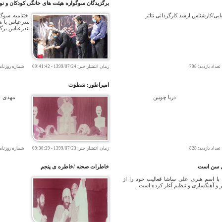
برگزیدگان سوگواره هیئت های خانگی کودکان و نو
یی/کارشناس ارشد کارگردانی تئاتر
اختتامیه سوگ
بندرعباس با 
بندرعباس برگ
اد بازدید:
708
زمان انتشار خبر:
1399/07/24
-
09:41:42
شماره روزنام
امپراطور: سَطوَت
دریا چوبین
مهدی عط
اد بازدید:
828
زمان انتشار خبر:
1399/07/23
-
09:30:29
شماره روزنام
خاطرات صحنه /خاطره ی پنجم
ا اسم هنری علی ساشا فعالیت خود را از