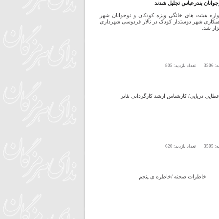
جوانان بندرعباس تجلیل شدند
واره هیئت های خانگی ویژه کودکان و نوجوانان شهر
همکاری شهر دوستدار کودک در تالار فردوسی شهرداری
زار شد.
ه:
3506
تعداد بازدید:
805
ایی دریایی/ کارشناس ارشد کارگردانی تئاتر
ه:
3505
تعداد بازدید:
620
خاطرات صحنه /خاطره ی پنجم